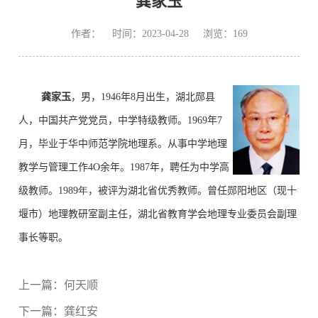
龚家玉
作者： 时间：2023-04-28 浏览：
169
龚家玉
，男，
1946
年
8
月出生，湖北郧县
人，中国共产党党员，中学特级教师。
1969
年
7
月，毕业于华中师范学院地理系。从事中学地理
教学与管理工作
4O
余年。
1987
年，聘任为中学高
级教师。
1989
年
，被评为湖北省优秀教师。曾任郧阳地区（现十
堰市）地理教研室副主任，湖北省教育学会地理专业委员会副理
事长等职。
上一篇：
何天顺
下一篇：
龚红安