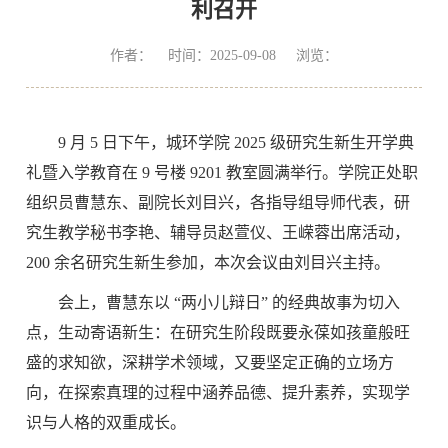
利召开
作者： 时间：2025-09-08 浏览：
9 月 5 日下午，城环学院 2025 级研究生新生开学典
礼暨入学教育在 9 号楼 9201 教室圆满举行。学院正处职
组织员曹慧东、副院长刘目兴，各指导组导师代表，研
究生教学秘书李艳、辅导员赵萱仪、
王嵘蓉
出席活动，
200 余名研究生新生
参加，
本次会议由刘目兴主持。
会上，曹慧东以
“两小儿辩日” 的经典故事为切入
点，生动寄语新生：在研究生阶段既要永葆如孩童般旺
盛的求知欲，深耕学术领域，又要坚定正确的立场方
向，在探索真理的过程中涵养品德、提升素养，实现学
识与人格的双重成长。