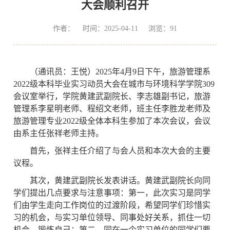
大会顺利召开
作者： 时间：2025-04-11 浏览：
91
（通讯员：王悦）
2025
年
4
月
9
日下午，旅游管理系
2022
级本科毕业实习动员大会在城市与环境科学学院
309
会议室举行，学院黄建武副院长、李志雄副书记，旅游
管理系李星明老师、程绍文老师，班主任李胜龙老师及
旅游管理专业
2022
级全体本科生参加了本次会议，会议
由系主任张祥老师主持。
首先，张祥主任介绍了与会人员和本次大会的主要
议程。
其次，黄建武副院长发表讲话。黄建武副院长向同
学们提出几点要求与注意事项：第一，此次实习是同学
们由学生走向工作岗位的过渡阶段，希望同学们珍惜实
习的机会，与实习单位领导、同事处好关系，抓住一切
机会，锻炼自己；第二，同在一个实习单位的同学们要